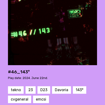
#46_143°
Play date: 2024. June 22nd.
tekno
23
D23
Davoria
143°
cvgeneral
emcsi