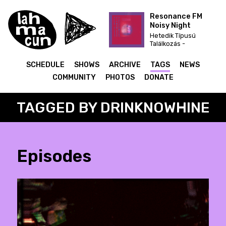
Resonance FM
Noisy Night
Hetedik Típusú
Találkozás -
karácsonyi dekoráció
felfújható mikulás
SCHEDULE
SHOWS
ARCHIVE
TAGS
NEWS
télapó 270cm
COMMUNITY
PHOTOS
DONATE
TAGGED BY DRINKNOWHINE
Episodes