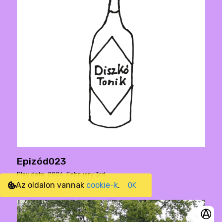
Epizód023
Play date: 2026. February 3rd.
Az oldalon vannak
cookie-k
.
OK