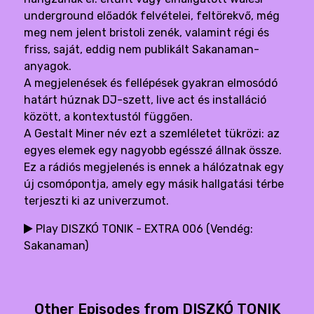
underground előadók felvételei, feltörekvő, még
meg nem jelent bristoli zenék, valamint régi és
friss, saját, eddig nem publikált Sakanaman-
anyagok.
A megjelenések és fellépések gyakran elmosódó
határt húznak DJ-szett, live act és installáció
között, a kontextustól függően.
A Gestalt Miner név ezt a szemléletet tükrözi: az
egyes elemek egy nagyobb egésszé állnak össze.
Ez a rádiós megjelenés is ennek a hálózatnak egy
új csomópontja, amely egy másik hallgatási térbe
terjeszti ki az univerzumot.
Play DISZKÓ TONIK - EXTRA 006 (Vendég:
Sakanaman)
Other Episodes from DISZKÓ TONIK