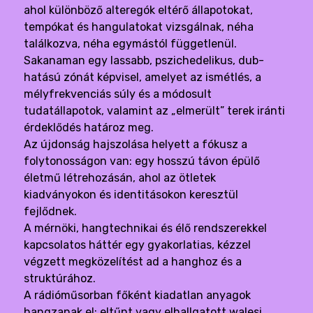
ahol különböző alteregók eltérő állapotokat,
tempókat és hangulatokat vizsgálnak, néha
találkozva, néha egymástól függetlenül.
Sakanaman egy lassabb, pszichedelikus, dub-
hatású zónát képvisel, amelyet az ismétlés, a
mélyfrekvenciás súly és a módosult
tudatállapotok, valamint az „elmerült” terek iránti
érdeklődés határoz meg.
Az újdonság hajszolása helyett a fókusz a
folytonosságon van: egy hosszú távon épülő
életmű létrehozásán, ahol az ötletek
kiadványokon és identitásokon keresztül
fejlődnek.
A mérnöki, hangtechnikai és élő rendszerekkel
kapcsolatos háttér egy gyakorlatias, kézzel
végzett megközelítést ad a hanghoz és a
struktúrához.
A rádióműsorban főként kiadatlan anyagok
hangzanak el: eltűnt vagy elhallgatott walesi