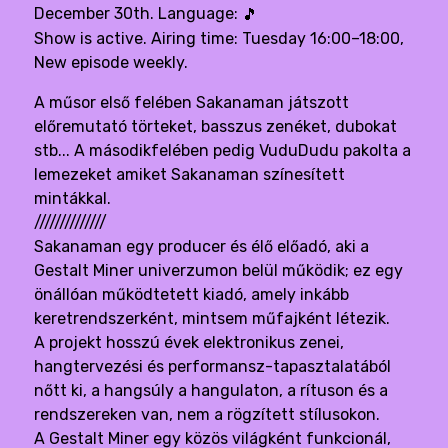
December 30th. Language:
🎵
Show is active. Airing time: Tuesday 16:00–18:00,
New episode weekly.
A műsor első felében Sakanaman játszott
előremutató törteket, basszus zenéket, dubokat
stb... A másodikfelében pedig VuduDudu pakolta a
lemezeket amiket Sakanaman színesített
mintákkal.
//////////////
Sakanaman egy producer és élő előadó, aki a
Gestalt Miner univerzumon belül működik; ez egy
önállóan működtetett kiadó, amely inkább
keretrendszerként, mintsem műfajként létezik.
A projekt hosszú évek elektronikus zenei,
hangtervezési és performansz-tapasztalatából
nőtt ki, a hangsúly a hangulaton, a rítuson és a
rendszereken van, nem a rögzített stílusokon.
A Gestalt Miner egy közös világként funkcionál,