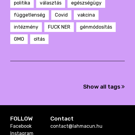
politika
választás
egészségügy
függetlenség
Covid
vakcina
intézmény
FUCK NER
génmódosítás
GMO
oltás
Show all tags
FOLLOW
Contact
Facebook
contact@lahmacun.hu
Instagram