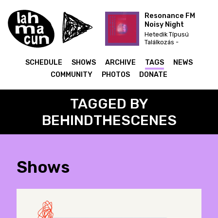
Resonance FM
Noisy Night
Hetedik Típusú
Találkozás -
karácsonyi dekoráció
felfújható mikulás
SCHEDULE
SHOWS
ARCHIVE
TAGS
NEWS
télapó 270cm
COMMUNITY
PHOTOS
DONATE
TAGGED BY
BEHINDTHESCENES
Shows