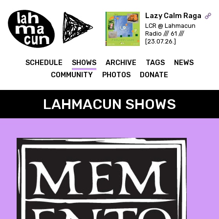
Lazy Calm Raga
LCR @ Lahmacun
Radio /// 61 ///
ON AIR
[23.07.26.]
SCHEDULE
SHOWS
ARCHIVE
TAGS
NEWS
COMMUNITY
PHOTOS
DONATE
LAHMACUN SHOWS