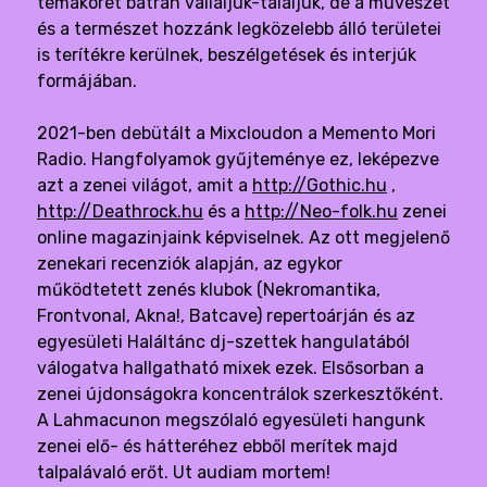
témakörét bátran vállaljuk-tálaljuk, de a művészet
és a természet hozzánk legközelebb álló területei
is terítékre kerülnek, beszélgetések és interjúk
formájában.
2021-ben debütált a Mixcloudon a Memento Mori
Radio. Hangfolyamok gyűjteménye ez, leképezve
azt a zenei világot, amit a
http://Gothic.hu
,
http://Deathrock.hu
és a
http://Neo-folk.hu
zenei
online magazinjaink képviselnek. Az ott megjelenő
zenekari recenziók alapján, az egykor
működtetett zenés klubok (Nekromantika,
Frontvonal, Akna!, Batcave) repertoárján és az
egyesületi Haláltánc dj-szettek hangulatából
válogatva hallgatható mixek ezek. Elsősorban a
zenei újdonságokra koncentrálok szerkesztőként.
A Lahmacunon megszólaló egyesületi hangunk
zenei elő- és hátteréhez ebből merítek majd
talpalávaló erőt. Ut audiam mortem!