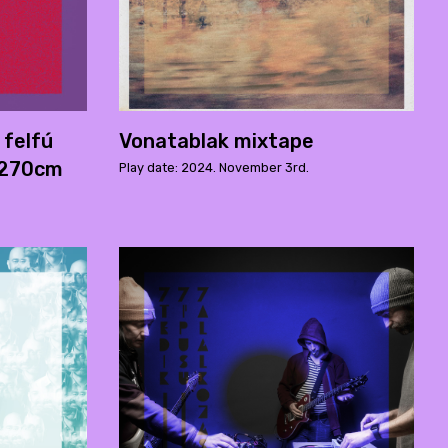
felf​ú​
Vonatablak mixtape
ó 270cm
Play date: 2024. November 3rd.