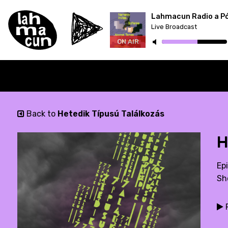
Lahmacun Radio a P
Live Broadcast
ON AIR
Back to
Hetedik Típusú Találkozás
H
Epi
Sh
P