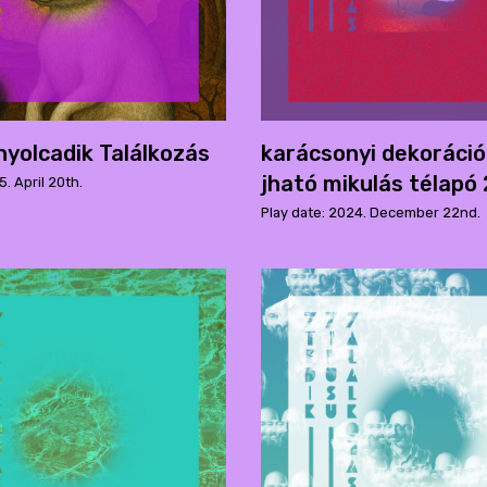
yolcadik Találkozás
kar​á​csonyi dekor​á​ció 
jható mikul​á​s t​é​lap
5. April 20th.
Play date: 2024. December 22nd.