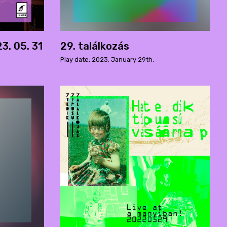
3. 05. 31
29. találkozás
Play date: 2023. January 29th.