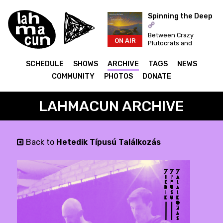
Spinning the Deep
Between Crazy
ON AIR
Plutocrats and
Festivals... Let's
Dance for a Better
SCHEDULE
SHOWS
ARCHIVE
TAGS
NEWS
World!
COMMUNITY
PHOTOS
DONATE
LAHMACUN ARCHIVE
Back to
Hetedik Típusú Találkozás