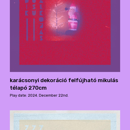
kar​á​csonyi dekor​á​ció felf​ú​jható mikul​á​s
t​é​lapó 270cm
Play date: 2024. December 22nd.