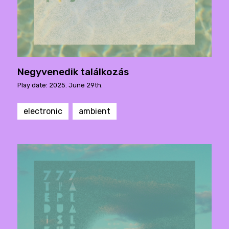
Negyvenedik találkozás
Play date: 2025. June 29th.
electronic
ambient