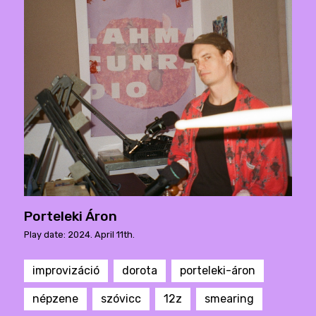
Porteleki Áron
Play date: 2024. April 11th.
improvizáció
dorota
porteleki-áron
népzene
szóvicc
12z
smearing