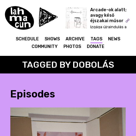
Arcade-ok alatt;
avagy késő
éjszakai műsor
ON AIR
Izgága újraindulás a
start menü fejekkel
SCHEDULE
SHOWS
ARCHIVE
TAGS
NEWS
COMMUNITY
PHOTOS
DONATE
TAGGED BY DOBOLÁS
Episodes