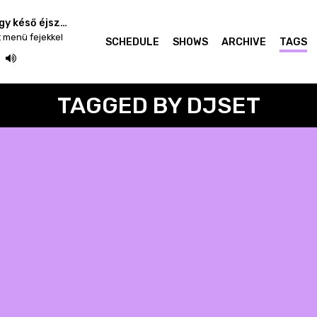
Arcade-ok alatt; avagy késő éjszakai műsor
t menü fejekkel
SCHEDULE
SHOWS
ARCHIVE
TAGS
TAGGED BY DJSET