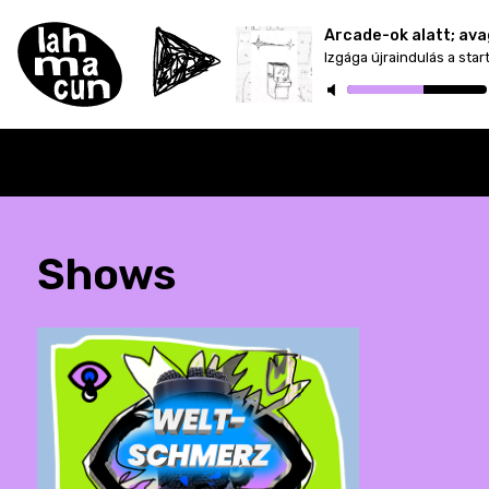
Izgága újraindulás a star
ON AIR
Shows