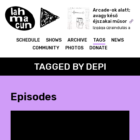
Arcade-ok alatt;
avagy késő
éjszakai műsor
ON AIR
Izgága újraindulás a
start menü fejekkel
SCHEDULE
SHOWS
ARCHIVE
TAGS
NEWS
COMMUNITY
PHOTOS
DONATE
TAGGED BY DEPI
Episodes