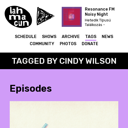
Resonance FM
Noisy Night
Hetedik Típusú
Találkozás -
karácsonyi dekoráció
felfújható mikulás
SCHEDULE
SHOWS
ARCHIVE
TAGS
NEWS
télapó 270cm
COMMUNITY
PHOTOS
DONATE
TAGGED BY CINDY WILSON
Episodes