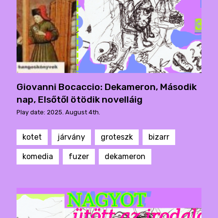
Giovanni Bocaccio: Dekameron, Második
nap, Elsőtől ötödik novelláig
Play date: 2025. August 4th.
kotet
járvány
groteszk
bizarr
komedia
fuzer
dekameron