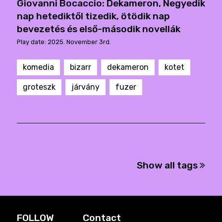
Giovanni Bocaccio: Dekameron, Negyedik
nap hetediktől tizedik, ötödik nap
bevezetés és első-második novellák
Play date: 2025. November 3rd.
komedia
bizarr
dekameron
kotet
groteszk
járvány
fuzer
Show all tags
FOLLOW
Contact