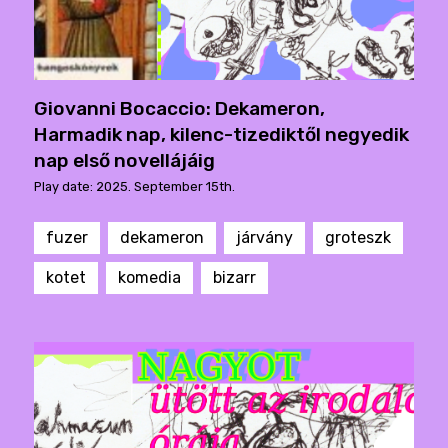
Giovanni Bocaccio: Dekameron,
Harmadik nap, kilenc-tizediktől negyedik
nap első novellájáig
Play date: 2025. September 15th.
fuzer
dekameron
járvány
groteszk
kotet
komedia
bizarr