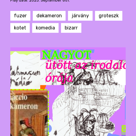
Play date: 2025. September 8th.
fuzer
dekameron
járvány
groteszk
kotet
komedia
bizarr