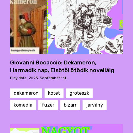
Giovanni Bocaccio: Dekameron,
Harmadik nap, Elsőtől ötödik novelláig
Play date: 2025. September 1st.
dekameron
kotet
groteszk
komedia
fuzer
bizarr
járvány