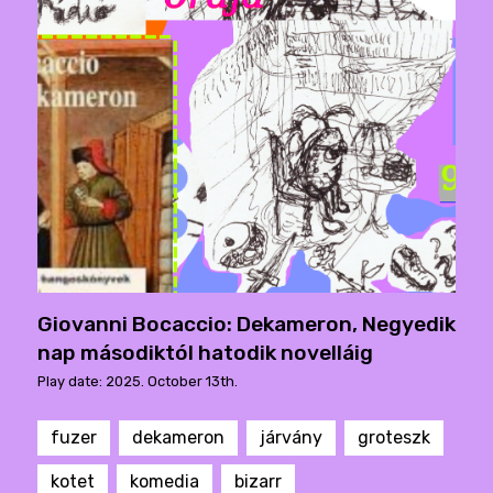
Giovanni Bocaccio: Dekameron, Negyedik
nap másodiktól hatodik novelláig
Play date: 2025. October 13th.
fuzer
dekameron
járvány
groteszk
kotet
komedia
bizarr