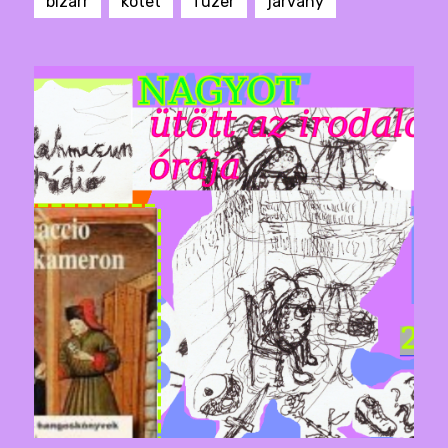
bizarr
kotet
fuzer
járvány