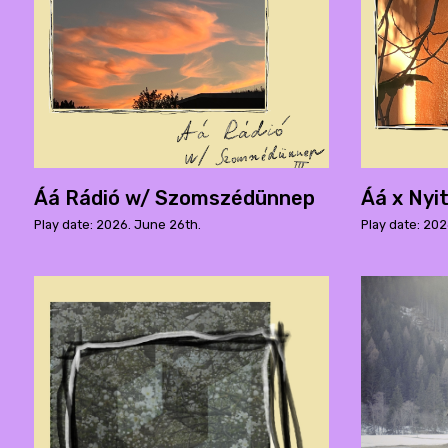
Áá Rádió w/ Szomszédünnep
Áá x Nyit
Play date: 2026. June 26th.
Play date: 202