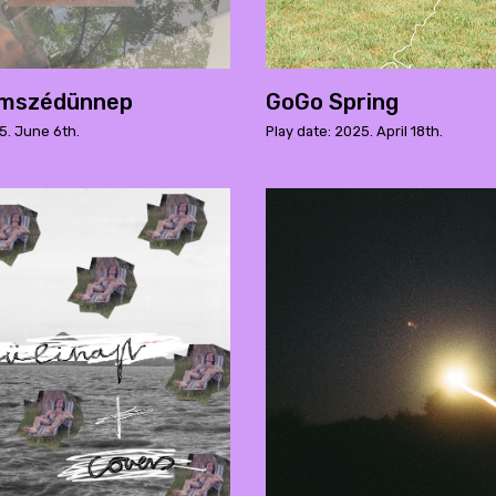
omszédünnep
GoGo Spring
5. June 6th.
Play date: 2025. April 18th.