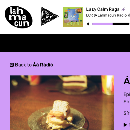
Lazy Calm Raga
ON AIR
Back to
Áá Rádió
Á
Ep
Sh
Sí
P