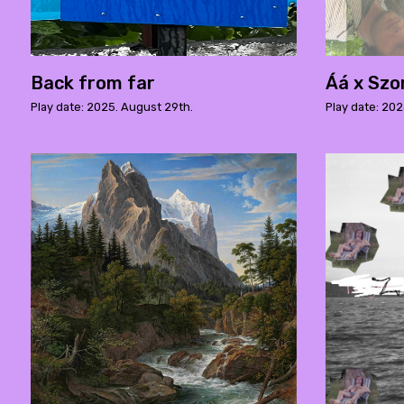
Back from far
Áá x Sz
Play date: 2025. August 29th.
Play date: 202