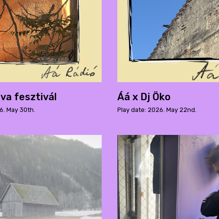
va fesztivál
Áá x Dj Öko
6. May 30th.
Play date: 2026. May 22nd.