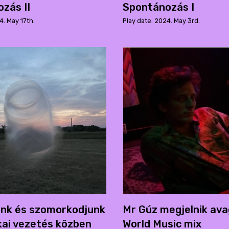
zás II
Spontánozás I
4. May 17th.
Play date: 2024. May 3rd.
ünk és szomorkodjunk
Mr Gúz megjelnik ava
kai vezetés közben
World Music mix