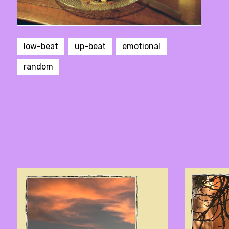
low-beat
up-beat
emotional
random